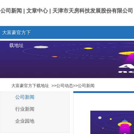
公司新闻 | 文章中心 | 天津市天房科技发展股份有限公
大富豪官方下
载地址
大富豪官方下载地址
>>公司动态>>公司新闻
公司新闻
行业新闻
企业园地