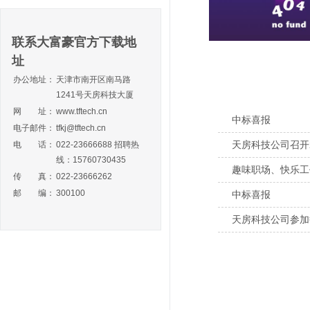
联系大富豪官方下载地
址
办公地址：
天津市南开区南马路
1241号天房科技大厦
网 址：
www.tftech.cn
中标喜报
电子邮件：
tfkj@tftech.cn
天房科技公司召开
电 话：
022-23666688 招聘热
线：15760730435
趣味职场、快乐工
传 真：
022-23666262
邮 编：
300100
中标喜报
天房科技公司参加