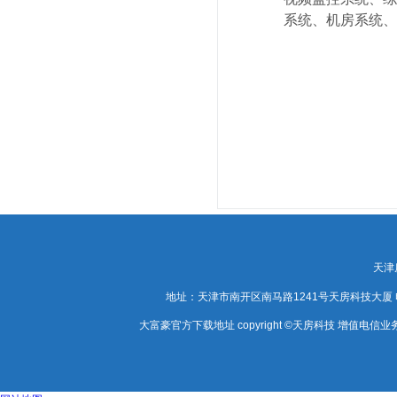
系统、机房系统、
天津
地址：天津市南开区南马路1241号天房科技大厦 电话：0
大富豪官方下载地址 copyright ©天房科技 增值电信业务经