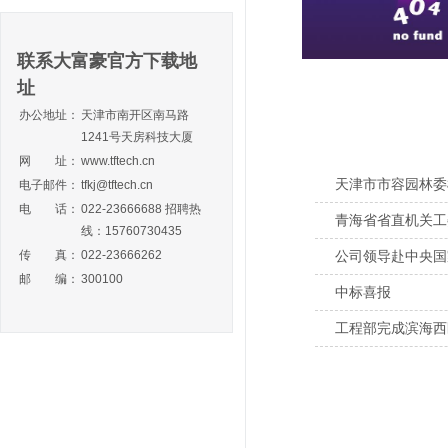
联系大富豪官方下载地
址
办公地址：
天津市南开区南马路
1241号天房科技大厦
网 址：
www.tftech.cn
天津市市容园林委
电子邮件：
tfkj@tftech.cn
电 话：
022-23666688 招聘热
青海省省直机关工
线：15760730435
传 真：
022-23666262
公司领导赴中央国
邮 编：
300100
中标喜报
工程部完成滨海西