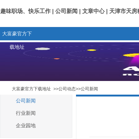
趣味职场、快乐工作 | 公司新闻 | 文章中心 | 天津市
大富豪官方下
载地址
大富豪官方下载地址
>>公司动态>>公司新闻
公司新闻
行业新闻
企业园地