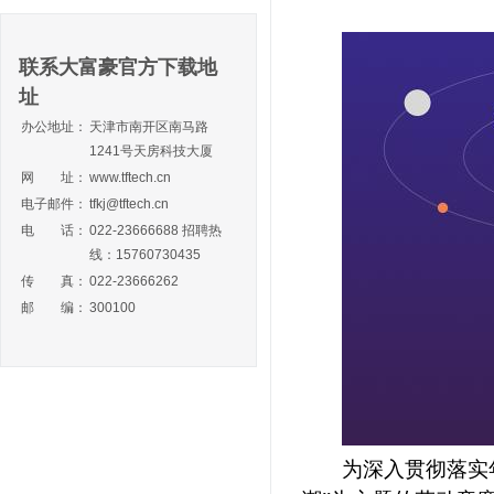
联系大富豪官方下载地
址
办公地址：
天津市南开区南马路
1241号天房科技大厦
网 址：
www.tftech.cn
电子邮件：
tfkj@tftech.cn
电 话：
022-23666688 招聘热
线：15760730435
传 真：
022-23666262
邮 编：
300100
为深入贯彻落实