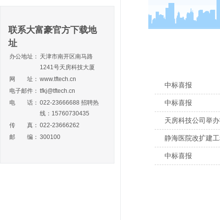
联系大富豪官方下载地
址
办公地址：
天津市南开区南马路
1241号天房科技大厦
网 址：
www.tftech.cn
中标喜报
电子邮件：
tfkj@tftech.cn
中标喜报
电 话：
022-23666688 招聘热
线：15760730435
天房科技公司举办
传 真：
022-23666262
邮 编：
300100
静海医院改扩建工
中标喜报