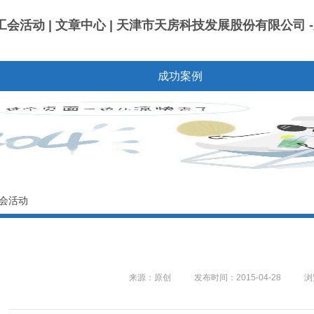
工会活动 | 文章中心 | 天津市天房科技发展股份有限公司
成功案例
工会活动
来源：原创
发布时间：2015-04-28
浏