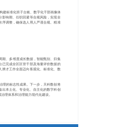
构建标准化班子台账、数字化干部画像体
分影响期、任职回避等合规风险，实现全
有序调整，确保选人用人严谨合规、精准
周期、多维度成长数据，智能甄别、归集
台已完成全区区管干部及海量评价数据的
人辨才工作全面迈向客观化、标准化、数
治理的标志性成果。下一步，天科数创将
输出本土化、专业化、自主化的数字科创
域治理体系和治理能力现代化建设。