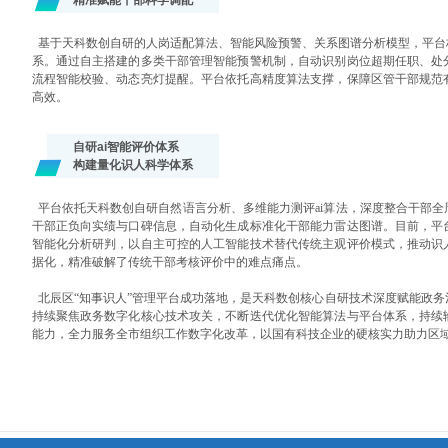
精准赋能干部科学调配
基于天科数创自研的人岗适配算法、智能风险预警、关系图谱分析模型，平台
系。通过自主搭建的多类干部管理智能预警机制，自动识别岗位超期任职、处
流程智能校验、动态亮灯提醒。平台依托高精度算法支撑，保障区管干部规范
高效。
自研ai智能评价体系
构建量化识人科学体系
平台依托天科数创自研自然语言分析、多维能力测评ai算法，深度整合干部全
干部正负向实绩与口碑信息，自动化生成标准化干部能力雷达图谱。目前，平
智能化分析研判，以自主可控的人工智能技术替代传统主观评价模式，推动识
据化，精准破解了传统干部考核评价中的难点痛点。
北辰区“知事识人”管理平台成功落地，是天科数创核心自研技术深度赋能政务
持续聚焦政务数字化核心技术攻关，不断迭代优化智能算法与平台体系，持续
能力，全力服务全市组织工作数字化改革，以国有科技企业的硬核实力助力区