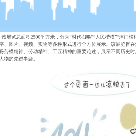
该展览总面积2500平方米，分为“时代召唤”“人民楷模”“津门榜
字、图片、视频、实物等多种形式进行全方位展示。该展览旨在
扬劳模精神、劳动精神、工匠精神的重要论述，展示不同历史时期
人物的先进事迹。