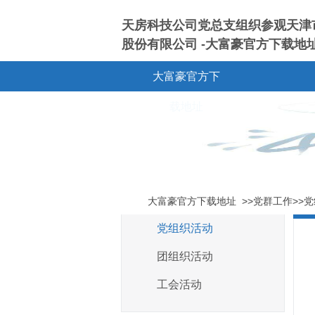
天房科技公司党总支组织参观天津市弘
股份有限公司 -大富豪官方下载地
大富豪官方下
载地址
大富豪官方下载地址
>>党群工作>>
党组织活动
团组织活动
工会活动