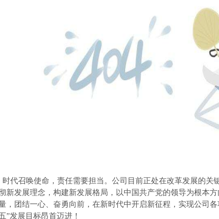
时代召唤使命，责任需要担当。公司目前正处在改革发展的关
彻新发展理念，构建新发展格局，以中国共产党的领导为根本方
量，团结一心、奋勇向前，在新时代中开启新征程，实现公司各
五”发展目标昂首迈进！