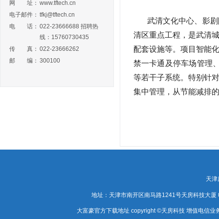
网 址：
www.tftech.cn
电子邮件：
tfkj@tftech.cn
武清文化中心、影剧
电 话：
022-23666688 招聘热
清区重点工程，是武清
线：15760730435
配套设施等。项目智能
传 真：
022-23666262
邮 编：
300100
禁一卡通及停车场管理
等若干子系统。特别针
集中管理，从节能减排
天津
地址：天津市南开区南马路1241号天房科技大厦 电话：0
大富豪官方下载地址 copyright ©天房科技 增值电信业务经