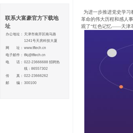
为进一步推进党史学习
联系大富豪官方下载地
革命的伟大历程和感人事
址
观了“红色记忆——天津
办公地址：
天津市南开区南马路
1241号天房科技大厦
网 址：
www.tftech.cn
电子邮件：
tfkj@tftech.cn
电 话：
022-23666688 招聘热
线：86557302
传 真：
022-23666262
邮 编：
300100