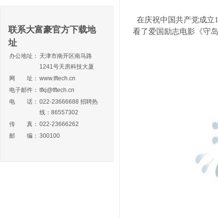
在庆祝中国共产党成立1
联系大富豪官方下载地
看了爱国励志电影《守
址
办公地址：
天津市南开区南马路
1241号天房科技大厦
网 址：
www.tftech.cn
电子邮件：
tfkj@tftech.cn
电 话：
022-23666688 招聘热
线：86557302
传 真：
022-23666262
邮 编：
300100