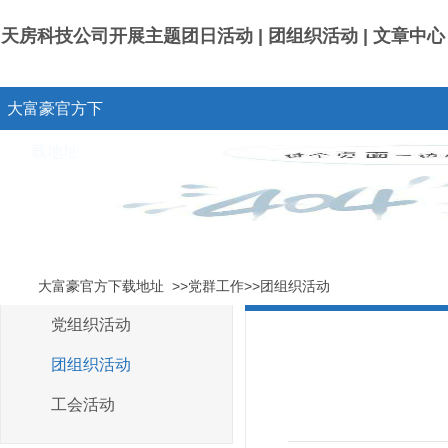
天房科技公司开展主题团日活动 | 团组织活动 | 文章中
大富豪官方下
载地址
大富豪官方下载地址
>>党群工作>>团组织活动
党组织活动
团组织活动
工会活动