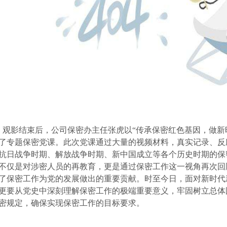
观影结束后，公司保密办主任张虎以“传承保密红色基因，做新
了专题保密党课。此次党课通过大量的视频材料，真实记录、反
抗日战争时期、解放战争时期、新中国成立等各个历史时期的保
不仅是对涉密人员的再教育，更是通过保密工作这一视角再次回
了保密工作为党的发展做出的重要贡献。时至今日，面对新时代
更要从党史中深刻理解保密工作的极端重要意义，牢固树立总体
密规定，确保实现保密工作的目标要求。