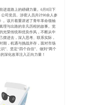
前进道路上的磅礴力量。6月8日下
，公司党员、涉密人员共计90余人参
》。该片着重讲述了青年革命领袖
真理与出路的非凡历程的故事。党
的光荣传统和优良作风，不断从中
己摆进去，深入思考、联系实际，
时期，机遇与挑战并存，面对市场
”、坚定“四个自信”、做到“两个
司的深化改革注入正向力量！