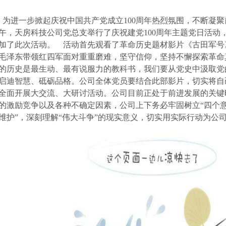
为进一步掀起庆祝中国共产党成立100周年热烈氛围，不断凝聚
午，天房科技公司党总支举行了庆祝建党100周年主题党日活动
加了此次活动。
活动首先观看了革命历史题材影片《古田军号
毛泽东带领红四军面对重重磨难，坚守信仰，坚持不懈探索革命
的历史是最生动、最有说服力的教科书，我们要从党史中汲取党
启迪智慧、砥砺品格。公司全体党员要结合此部影片，切实将自
全面开展大交流、大研讨活动。公司目前正处于前进发展的关键
的激励竞争以及各种不确定因素，公司上下务必牢固树立“四个意识
维护”，深刻理解“伟大斗争”的现实意义，切实用实际行动为公