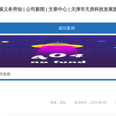
务劳动 | 公司新闻 | 文章中心 | 天津市天房科技发
成功案例
公司新闻
来源：原创
发布时间：2020-08-06