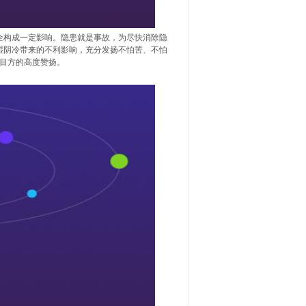
全构成一定影响。隐患就是事故，为尽快消除隐
湿阴冷带来的不利影响，充分发扬不怕苦、不怕
目方的高度赞扬。