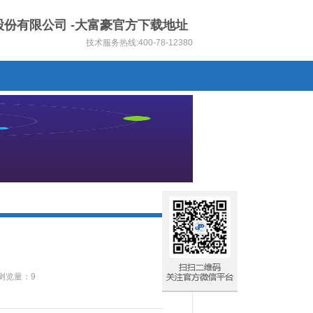
展股份有限公司 -大富豪官方下载地址
技术服务热线:400-78-12380
浏览量：9