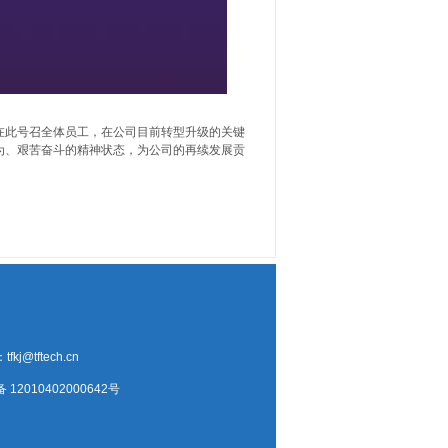
在此号召全体员工，在公司目前转型升级的关键
为、艰苦奋斗的精神状态，为公司的再续发展贡
：
tfkj@tftech.cn
2010402000642号