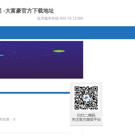
司 -大富豪官方下载地址
技术服务热线:400-78-12380
浏览量：8