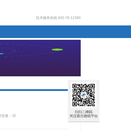
技术服务热线:400-78-12380
浏览量：30