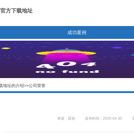
豪官方下载地址
成功案例
载地址的介绍>>公司荣誉
来源：原创
发布时间：2020-04-30