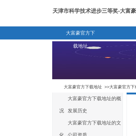
天津市科学技术进步三等奖-大富
大富豪官方下
载地址
大富豪官方下载地址
>>大富豪官方下
大富豪官方下载地址的概
况
发展历史
大富豪官方下载地址的文
化
公司资质