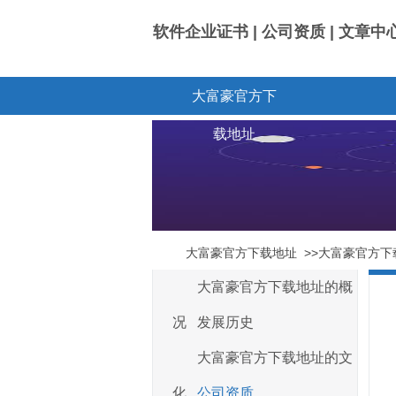
软件企业证书 | 公司资质 | 文章
大富豪官方下
载地址
大富豪官方下载地址
>>大富豪官方下
大富豪官方下载地址的概
况
发展历史
大富豪官方下载地址的文
化
公司资质