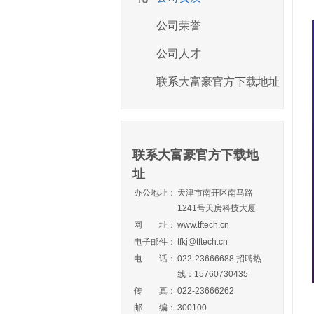
公司荣誉
公司人才
联系大富豪官方下载地址
联系大富豪官方下载地
址
办公地址：
天津市南开区南马路
1241号天房科技大厦
网 址：
www.tftech.cn
电子邮件：
tfkj@tftech.cn
电 话：
022-23666688 招聘热
线：15760730435
传 真：
022-23666262
邮 编：
300100