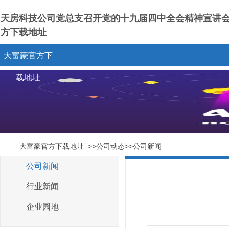
天房科技公司党总支召开党的十九届四中全会精神宣讲会 | 
方下载地址
大富豪官方下
载地址
大富豪官方下载地址
>>公司动态>>公司新闻
公司新闻
行业新闻
企业园地