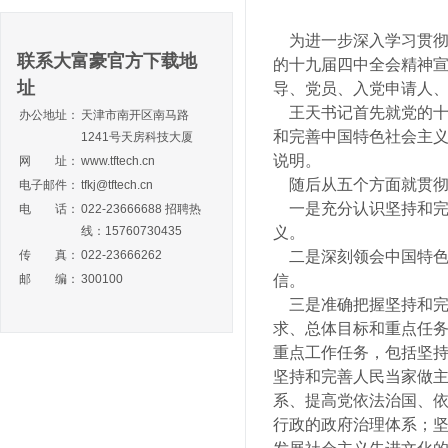
为进一步深入学习贯彻落
联系大富豪官方下载地
的十九届四中全会精神
址
导、党员、入党申请人、
王天书记首先就党的十
办公地址：
天津市南开区南马路
和完善中国特色社会主
1241号天房科技大厦
说明。
网 址：
www.tftech.cn
随后从五个方面就贯彻
电子邮件：
tfkj@tftech.cn
一是充分认识坚持和完
电 话：
022-23666688 招聘热
线：15760730435
义。
传 真：
022-23666262
二是深刻领会中国特色
邮 编：
300100
信。
三是准确把握坚持和完
求、总体目标和重点任务
重点工作任务，包括坚
坚持和完善人民当家做
系、提高党依法治国、依
行政的政府治理体系；