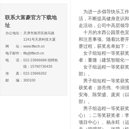
为进一步倡导快乐工作
联系大富豪官方下载地
活，不断提高健身意识和
址
走活动，公司中高层领导
十月的水西公园景色宜
办公地址：
天津市南开区南马路
和注意事项。随着比赛
1241号天房科技大厦
赛过程，获奖名单如下
网 址：
www.tftech.cn
女子组短程一等奖获奖
电子邮件：
tfkj@tftech.cn
者：董微（建筑智能化
电 话：
022-23666688 招聘热
线：15760730435
女子组远程一等奖获奖者
传 真：
022-23666262
部）。
邮 编：
300100
男子组短程一等奖获奖
获奖者：游亮伟、牛润
安海、陈荣盛、庞寅（
部）。
男子组远程一等奖获奖
心）；二等奖获奖者：
项目中心）、杨永旺（