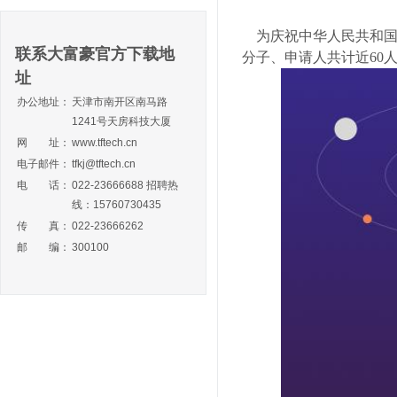
为庆祝中华人民共和国成
联系大富豪官方下载地
分子、申请人共计近60
址
办公地址：
天津市南开区南马路
1241号天房科技大厦
网 址：
www.tftech.cn
电子邮件：
tfkj@tftech.cn
电 话：
022-23666688 招聘热
线：15760730435
传 真：
022-23666262
邮 编：
300100