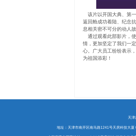
该片以开国大典、第一
返回舱成功着陆、纪念
息相关密不可分的动人
通过观看此部影片，使
情，更加坚定了我们一
心。广大员工纷纷表示
为祖国添彩！
天津
地址：天津市南开区南马路1241号天房科技大厦 电话：0