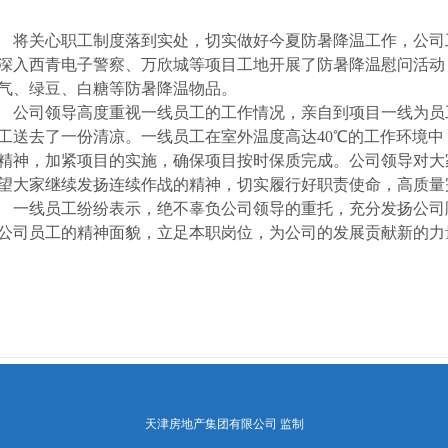
将关心职工制度落到实处，切实做好今夏防暑降温工作，公司
深入西青电子警察、万欣城等项目工地开展了防暑降温慰问活动
气、绿豆、白糖等防暑降温物品。
公司领导高度重视一线员工的工作情况，亲自到项目一线为员
工送去了一份清凉。一线员工在室外温度高达
40
℃的工作环境中
精神，加紧项目的实施，确保项目按时保质完成。公司领导对大
望大家继续发扬连续作战的精神，切实履行好职责使命，高质量
一线员工纷纷表示，绝不辜负公司领导的重托，充分发扬公司
公司员工的精神面貌，立足本职岗位，为公司的发展贡献新的力
天津房地产集团有限公司 监制