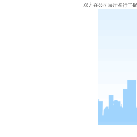
双方在公司展厅举行了