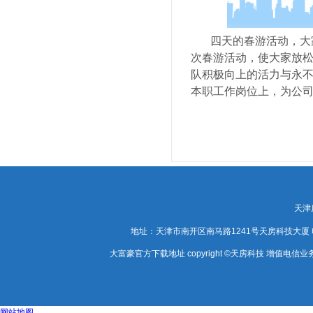
四天的春游活动，大家
次春游活动，使大家放
队积极向上的活力与永
本职工作岗位上，为公
天津
地址：天津市南开区南马路1241号天房科技大厦 电话：0
大富豪官方下载地址 copyright ©天房科技 增值电信业务经
网站地图