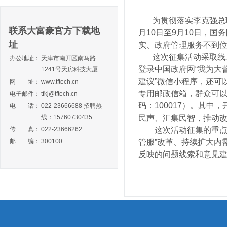
为贯彻落实李克强总理关
联系大富豪官方下载地
月10日至9月10日，
址
实、政府管理服务不到
这次征集活动采取线上
办公地址：
天津市南开区南马路
登录中国政府网“我为大
1241号天房科技大厦
建议”微信小程序，还可
网 址：
www.tftech.cn
专用邮政信箱，群众可以
电子邮件：
tfkj@tftech.cn
码：100017）。其
电 话：
022-23666688 招聘热
线：15760730435
民声、汇集民智，推动
传 真：
022-23666262
这次活动征集的重点内
邮 编：
300100
管服”改革、持续扩大内
反映的问题线索和意见