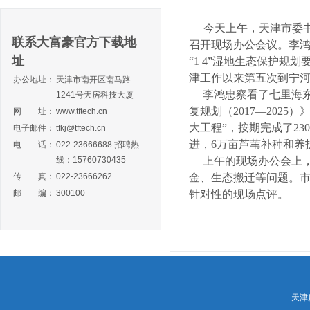
今天上午，天津市委书
联系大富豪官方下载地
召开现场办公会议。李
址
“1 4”湿地生态保护规
津工作以来第五次到宁
办公地址：
天津市南开区南马路
李鸿忠察看了七里海东
1241号天房科技大厦
复规划（2017—202
网 址：
www.tftech.cn
大工程”，按期完成了2
电子邮件：
tfkj@tftech.cn
进，6万亩芦苇补种和养
电 话：
022-23666688 招聘热
线：15760730435
上午的现场办公会上，
传 真：
022-23666262
金、生态搬迁等问题。
邮 编：
300100
针对性的现场点评。
天津