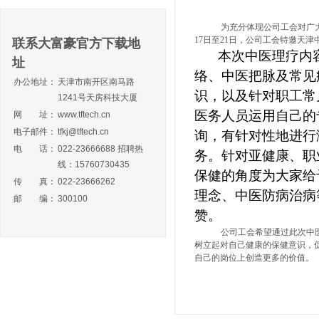
为充分体现公司工会对广
17
日至
21
日，公司工会特邀天津
联系大富豪官方下载地
本次中医理疗内
址
络、中医把脉及常见
办公地址：
天津市南开区南马路
识，以及针对职工常
1241号天房科技大厦
医务人员运用自己的
网 址：
www.tftech.cn
电子邮件：
tfkj@tftech.cn
询，有针对性地进行
电 话：
022-23666688 招聘热
务。针对亚健康、职
线：15760730435
保健的角度为大家给
传 真：
022-23666262
理念、中医防病治病
邮 编：
300100
赞。
公司工会希望通过此次中
树立起对自己健康的保健意识，
自己的岗位上创造更多的价值。