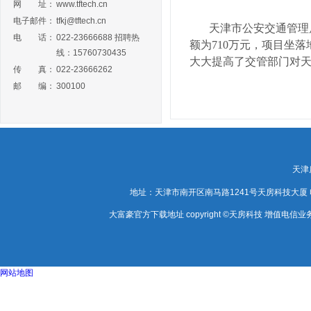
网 址：
www.tftech.cn
电子邮件：
tfkj@tftech.cn
天津市公安交通管理局
电 话：
022-23666688 招聘热
额为710万元，项目坐
线：15760730435
大大提高了交管部门对
传 真：
022-23666262
邮 编：
300100
天津
地址：天津市南开区南马路1241号天房科技大厦 电话：0
大富豪官方下载地址 copyright ©天房科技 增值电信业务经
网站地图