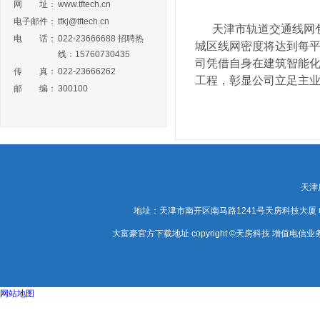
网 址：
www.tftech.cn
电子邮件：
tfkj@tftech.cn
天津市轨道交通线网包括
电 话：
022-23666688 招聘热
城区线网密度将达到每平
线：15760730435
司凭借自身在建筑智能
传 真：
022-23666262
工程，彰显公司立足主
邮 编：
300100
天津
地址：天津市南开区南马路1241号天房科技大厦 电话：0
大富豪官方下载地址 copyright ©天房科技 增值电信业务经
网站地图