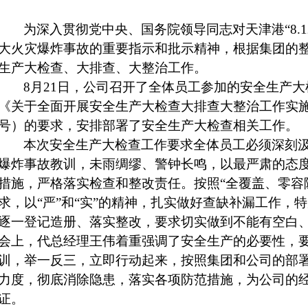
为深入贯彻党中央、国务院领导同志对天津港
“8.1
大火灾爆炸事故的重要指示和批示精神，根据集团的
生产大检查、大排查、大整治工作。
8
月
21
日，公司召开了全体员工参加的安全生产大
《关于全面开展安全生产大检查大排查大整治工作实
号）的要求，安排部署了安全生产大检查相关工作。
本次安全生产大检查工作要求全体员工必须深刻
爆炸事故教训，未雨绸缪、警钟长鸣，以最严肃的态
措施，严格落实检查和整改责任。按照
“
全覆盖、零容
求，以
“
严
”
和
“
实
”
的精神，扎实做好查缺补漏工作，特
逐一登记造册、落实整改，要求切实做到不能有空白
会上，代总经理王伟着重强调了安全生产的必要性
，
训，举一反三，立即行动起来，按照集团和公司的部
力度，彻底消除隐患，落实各项防范措施，为公司的
证。